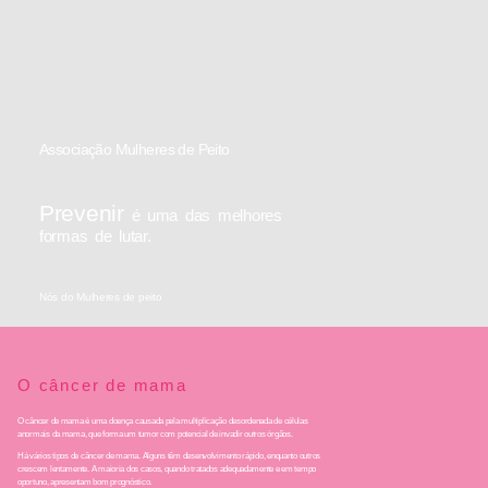
Associação Mulheres de Peito
Prevenir
é uma das melhores
formas de lutar.
Nós do Mulheres de peito
O câncer de mama
O câncer de mama é uma doença causada pela multiplicação desordenada de células
anormais da mama, que forma um tumor com potencial de invadir outros órgãos.
Há vários tipos de câncer de mama. Alguns têm desenvolvimento rápido, enquanto outros
crescem lentamente. A maioria dos casos, quando tratados adequadamente e em tempo
oportuno, apresentam bom prognóstico.